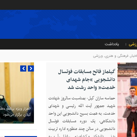
زشی
یادداشت
خبار
,
فرهنگی و هنری
,
ورزشی
گیلماز فاتح مسابقات فوتسال
دانشجویی “جام شهدای
خدمت” واحد رشت شد
حماسه سازان گیل- بمناسبت سالروز شهادت
شهید جمهور آیت الله رئیسی و شهدای
۶هزار ویژه برنامه ده
خدمت، به همت بسیج دانشجویی این واحد
گیلان برگزار می‌شود
دانشگاهی، یک دوره مسابقات فوتسال
دانشجویی در سالن چند منظوره اداره تربیت
بدنی دانشکده کشاورزی، غذا، آب و