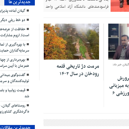
جديدترين ها
فراسودمند‌های دانشگاه آزاد اسلامی واحد
گیلان آماده پذیرای
رشت برگزار شد.
دو خط ریلی دیگر 
حفاظت از عرصه‌ها
است/ لزوم مشارکت شر
با بهره‌گیری از تم
سرمایه‌گذاران حمای
۲۱ آبان ۱۴۰۲
بهره‌برداری از چه
لان خبر داد:
مرمت دژ تاریخی قلعه
همزمان با آیین سرا
رودخان در سال ۱۴۰۲
گفت‌وگوی میدانی م
پرورش
تولیدكنندگان و سرمای
ه میزبانی
گیلان در مجموعه ورزشی ۶
شد
روستاهای گیلان، ج
«گردشگری کشاورزی
جدیدترین مقالات