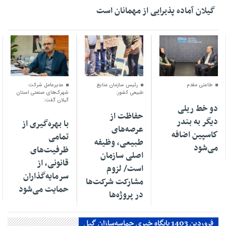
گیلان آماده پذیرایی‌ از مهمانان است
۰۴ اسفند ۱۴۰۴
۰۱ اسفند ۱۴۰۴
۳۰ بهمن ۱۴۰۴
طاعتی مقدم
رئیس سازمان منابع
مدیرعامل شرکت
طبیعی کشور:
شهرک‌های صنعتی استان
گیلان گفت:
دو خط ریلی
حفاظت از
دیگر به بندر
با بهره‌گیری از
عرصه‌های
كاسپین اضافه
تمامی
طبیعی، وظیفه
می‌شود
ظرفیت‌های
اصلی سازمان
قانونی، از
است/ لزوم
سرمایه‌گذاران
مشارکت شرکت‌ها
حمایت می‌شود
در پروژه‌ها
فروردین 1403 پایگاه خبری حماسه‌سازان گیل