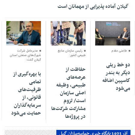
گیلان آماده پذیرایی‌ از مهمانان است
۰۴ اسفند ۱۴۰۴
۰۱ اسفند ۱۴۰۴
۳۰ بهمن ۱۴۰۴
طاعتی مقدم
رئیس سازمان منابع
مدیرعامل شرکت
طبیعی کشور:
شهرک‌های صنعتی استان
گیلان گفت:
دو خط ریلی
حفاظت از
دیگر به بندر
با بهره‌گیری از
عرصه‌های
كاسپین اضافه
تمامی
طبیعی، وظیفه
می‌شود
ظرفیت‌های
اصلی سازمان
قانونی، از
است/ لزوم
سرمایه‌گذاران
مشارکت شرکت‌ها
حمایت می‌شود
در پروژه‌ها
آذر 1401 پایگاه خبری حماسه‌سازان گیل