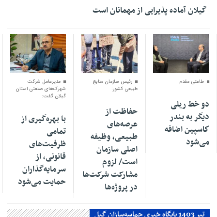
گیلان آماده پذیرایی‌ از مهمانان است
۰۴ اسفند ۱۴۰۴
۰۱ اسفند ۱۴۰۴
۳۰ بهمن ۱۴۰۴
طاعتی مقدم
رئیس سازمان منابع
مدیرعامل شرکت
طبیعی کشور:
شهرک‌های صنعتی استان
گیلان گفت:
دو خط ریلی
حفاظت از
دیگر به بندر
با بهره‌گیری از
عرصه‌های
كاسپین اضافه
تمامی
طبیعی، وظیفه
می‌شود
ظرفیت‌های
اصلی سازمان
قانونی، از
است/ لزوم
سرمایه‌گذاران
مشارکت شرکت‌ها
حمایت می‌شود
در پروژه‌ها
تیر 1403 پایگاه خبری حماسه‌سازان گیل