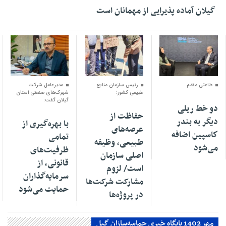
گیلان آماده پذیرایی‌ از مهمانان است
۰۴ اسفند ۱۴۰۴
۰۱ اسفند ۱۴۰۴
۳۰ بهمن ۱۴۰۴
طاعتی مقدم
رئیس سازمان منابع
مدیرعامل شرکت
طبیعی کشور:
شهرک‌های صنعتی استان
گیلان گفت:
دو خط ریلی
حفاظت از
دیگر به بندر
با بهره‌گیری از
عرصه‌های
كاسپین اضافه
تمامی
طبیعی، وظیفه
می‌شود
ظرفیت‌های
اصلی سازمان
قانونی، از
است/ لزوم
سرمایه‌گذاران
مشارکت شرکت‌ها
حمایت می‌شود
در پروژه‌ها
مهر 1402 پایگاه خبری حماسه‌سازان گیل