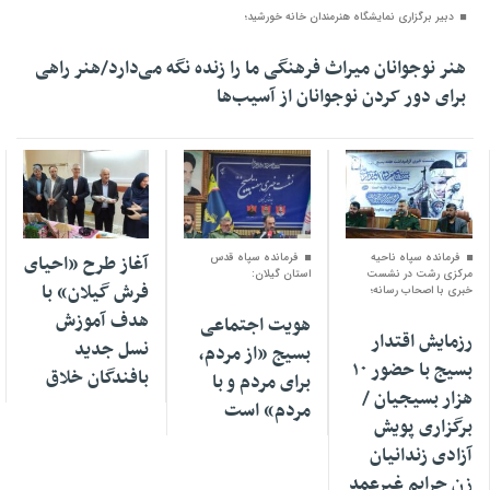
دبیر برگزاری نمایشگاه هنرمندان خانه خورشید؛
هنر نوجوانان میراث فرهنگی ما را زنده نگه می‌دارد/هنر راهی
برای دور کردن نوجوانان از آسیب‌ها
۰۳ آذر ۱۴۰۴
۳۰ آبان ۱۴۰۴
۰۶ آبان ۱۴۰۴
فرمانده سپاه ناحیه
فرمانده سپاه قدس
آغاز طرح «احیای
مرکزی رشت در نشست
استان گیلان:
فرش گیلان» با
خبری با اصحاب رسانه؛
هدف آموزش
هویت اجتماعی
رزمایش اقتدار
نسل جدید
بسیج «از مردم،
بسیج با حضور ۱۰
بافندگان خلاق
برای مردم و با
هزار بسیجیان /
مردم» است
برگزاری پویش
آزادی زندانیان
زن جرایم غیرعمد