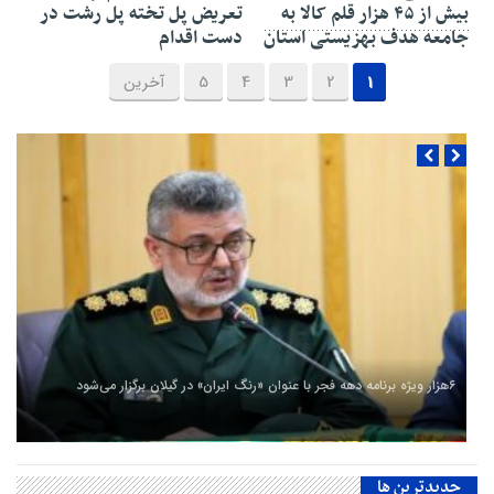
بیش از ۴۵ هزار قلم کالا به
تعریض پل تخته پل رشت در
جامعه هدف بهزیستی استان
دست اقدام
1
2
3
4
5
آخرین
۶هزار ویژه برنامه دهه فجر با عنوان «رنگ ایران» در گیلان برگزار می‌شود
جديدترين ها