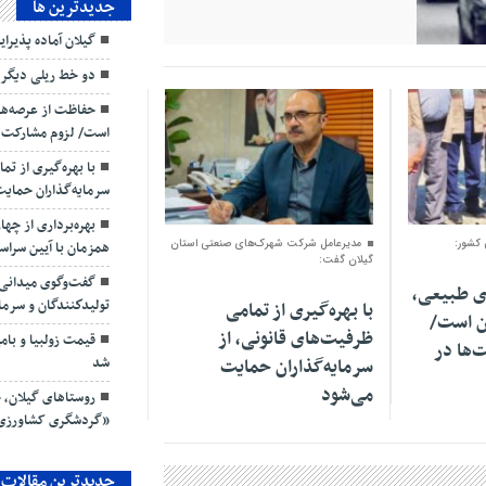
جديدترين ها
گیلان آماده پذیرای
دو خط ریلی دیگر 
حفاظت از عرصه‌ها
است/ لزوم مشارکت شر
با بهره‌گیری از تم
سرمایه‌گذاران حمای
۳۰ بهمن ۱۴۰۴
بهره‌برداری از چه
 کشور:
مدیرعامل شرکت شهرک‌های صنعتی استان
همزمان با آیین سرا
گیلان گفت:
گفت‌وگوی میدانی م
ی طبیعی،
تولیدكنندگان و سرمای
با بهره‌گیری از تمامی
ن است/
ظرفیت‌های قانونی، از
‌ها در
شد
سرمایه‌گذاران حمایت
می‌شود
روستاهای گیلان، ج
«گردشگری کشاورزی
جدیدترین مقالات