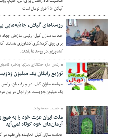
مناسبت ماه رمضان برای آش، حلیم، زولبیا 
گیلان ۴۵۰ هزار تومان است
روستاهای گیلان، جاذبه‌هایی ب
حماسه سازان گیل- رئیس سازمان جهاد کشا
برای رونق گردشگری کشاورزی هستند، گفت
۲۷ بهمن ۱۴۰۴
کشاورزی در روستاها باشند.
رئیس اداره جنگلکاری ،پارکها وذخیره گاهها
توزیع رایگان یک میلیون ودویس
حماسه سازان گیل- مریم رفیعیان- رئیس اد
۲۷ بهمن ۱۴۰۴
یک میلیون ودویست هزار نهال در بین مرد
خطیب جمعه رشت:
ملت ایران عزت خود را به هیچ ب
آرمان‌های خود کوتاه نمی‌آید
۲۴ بهمن ۱۴۰۴
حماسه سازان گیل- نماینده ولی‌فقیه در گ