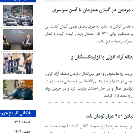
گ
د مردمی در گیلان همزمان با آیین سراسری
ا
 قدس گیلان با اشاره به ظرفیت‌های بومی گیلان گفت:این
د
طرح‌های مردمی به‌صورت مستقیم و غیرمستقیم برای ۴۳۲ نفر اشتغال پایدار ایجاد کرده و نشان
ا
محرک توسعه استان باشد.
ه آزاد انزلی با تولیدكنندگان و
ح
ا
ش
یت روابط‌عمومی و امور بین‌الملل سازمان منطقه آزاد انزلی،
جمعی از مدیران حوزه‌های اقتصادی و صنعتی با حضور در
ب
لیدی فعال و در حال احداث بازدید کرد و در جریان روند
ق
ن واحدها قرار گرفت
م
بایگانی تاریخ خور
ومان شد
اسفند ۱۴۰۴
نی و توسعه تجارت اداره صمت گیلان گفت: قیمت جدید به
بهمن ۱۴۰۴