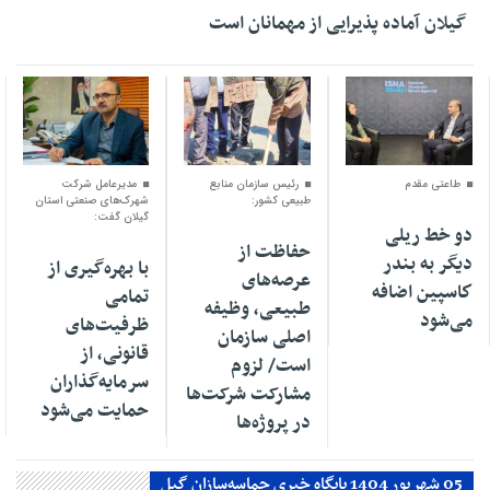
گیلان آماده پذیرایی‌ از مهمانان است
۰۴ اسفند ۱۴۰۴
۰۱ اسفند ۱۴۰۴
۳۰ بهمن ۱۴۰۴
طاعتی مقدم
رئیس سازمان منابع
مدیرعامل شرکت
طبیعی کشور:
شهرک‌های صنعتی استان
گیلان گفت:
دو خط ریلی
حفاظت از
دیگر به بندر
با بهره‌گیری از
عرصه‌های
كاسپین اضافه
تمامی
طبیعی، وظیفه
می‌شود
ظرفیت‌های
اصلی سازمان
قانونی، از
است/ لزوم
سرمایه‌گذاران
مشارکت شرکت‌ها
حمایت می‌شود
در پروژه‌ها
05 شهریور 1404 پایگاه خبری حماسه‌سازان گیل