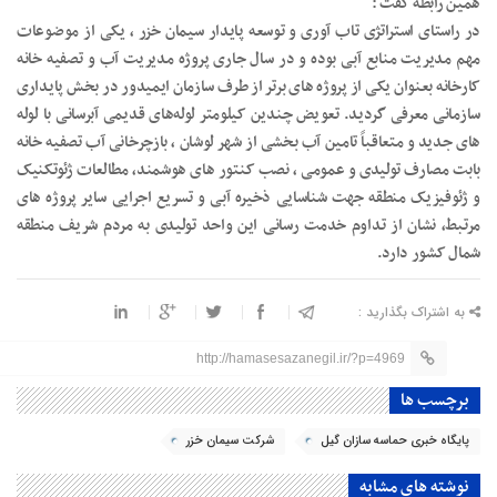
همین رابطه گفت :
در راستای استراتژی تاب آوری و توسعه پایدار سیمان خزر ، یکی از موضوعات
مهم مدیریت منابع آبی بوده و در سال جاری پروژه مدیریت آب و تصفیه خانه
کارخانه بعنوان یکی از پروژه های برتر از طرف سازمان ایمیدور در بخش پایداری
سازمانی معرفی گردید. تعویض چندین کیلومتر لوله‌های قدیمی آبرسانی با لوله
های جدید و متعاقباً تامین آب بخشی از شهر لوشان ، بازچرخانی آب تصفیه خانه
بابت مصارف تولیدی و عمومی ، نصب کنتور های هوشمند، مطالعات ژئوتکنیک
و ژئوفیزیک منطقه جهت شناسایی ذخیره آبی و تسریع اجرایی سایر پروژه های
مرتبط، نشان از تداوم خدمت رسانی این واحد تولیدی به مردم شریف منطقه
شمال کشور دارد.
به اشتراک بگذارید :
http://hamasesazanegil.ir/?p=4969
برچسب ها
پایگاه خبری حماسه سازان گیل
شرکت سیمان خزر
نوشته های مشابه