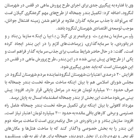
وی با اشاره به پیگیری جدی برای اجرای طرح پرورش ماهی در قفس در شهرستان
لنگرود، اضافه کرد: تکمیل بندر چمخاله از طرح‌های مهم گردشگری گیلان است
که می‌تواند با جذب سرمایه گذران علاوه بر فراهم شدن زمینه اشتغال جوانان،
موجب توسعه‌ی اقتصادی شهرستان لنگرود باشد.
رئیس سازمان مدیریت و برنامه‌ریزی گیلان با بیان اینکه سازمان بنادر و
دریانوردی، با سرمایه‌گذاری، زیرساخت‌های لازم را در این بندر ایجاد کرده
است، گفت: در حال حاضر شرایط مناسب برای جذب سرمایه گذار فراهم است و
یکی از طرح‌های پیش بینی شده در این بندر، طرح پرورش ماهی در قفس در
این شهرستان است که باید جدی پیگیری شود.
افزایش ۲۰ درصدی اعتبارات شهرستان لنگرودنماینده مردم شهرستان لنگرود در
مجلس شورای اسلامی هم با بیان اینکه ساخت مرحله نخست بندر چمخاله با
صرف حدود ۷۰۰ میلیارد تومان هزینه در مراحل پایانی قرار دارد، افزود: پیش
بینی می‌شود ساخت این بخش از بندر چمخاله اسفندماه امسال به پایان برسد.
مهرداد لاهوتی با بیان اینکه برای تکمیل مرحله نخست بندر چمخاله شامل راه
دسترسی و برخی کار‌های باقی مانده به حدود ۲۰۰ میلیارد تومان اعتبار نیاز است،
افزود: سازمان بنادر و دریانوردی در حال برنامه‌ریزی است تا ساخت مرحله دوم
این بندر را به بخش خصوصی واگذار کند که با ساخت هتل‌ها و مکان‌های
تفریحی و بهره برداری از بخش دوم بندر چمخاله برای هزار نفر به طور مستقیم و