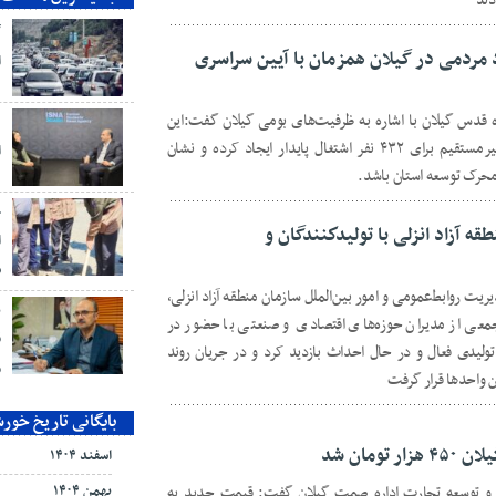
دند
گ
د مردمی در گیلان همزمان با آیین سراسری
ا
 قدس گیلان با اشاره به ظرفیت‌های بومی گیلان گفت:این
د
طرح‌های مردمی به‌صورت مستقیم و غیرمستقیم برای ۴۳۲ نفر اشتغال پایدار ایجاد کرده و نشان
ا
محرک توسعه استان باشد.
ح
ه آزاد انزلی با تولیدكنندگان و
ا
ش
یت روابط‌عمومی و امور بین‌الملل سازمان منطقه آزاد انزلی،
ب
جمعی از مدیران حوزه‌های اقتصادی و صنعتی با حضور در
ق
لیدی فعال و در حال احداث بازدید کرد و در جریان روند
م
ن واحدها قرار گرفت
بایگانی تاریخ خور
ومان شد
اسفند ۱۴۰۴
نی و توسعه تجارت اداره صمت گیلان گفت: قیمت جدید به
بهمن ۱۴۰۴