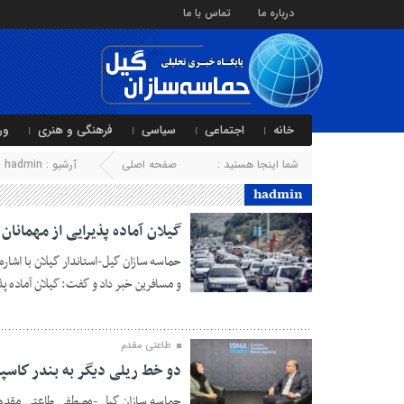
درباره ما
تماس با ما
خانه
اجتماعی
سیاسی
فرهنگی و هنری
ور
شما اینجا هستید :
صفحه اصلی
آرشیو :
hadmin
hadmin
گیلان آماده پذیرایی‌ از مهمانا
حماسه سازان گیل-استاندار گیلان با اشاره 
و مسافرین خبر داد و گفت: گیلان آماده پذ
۱۶ اسفند ۱۴۰۴
طاعتی مقدم
دو خط ریلی دیگر به بندر كاسپ
حماسه سازان گیل -مصطفی طاعتی مقدم ، 