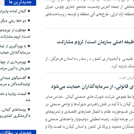
جديدترين ها
مختلفی از جمله آخرین وضعیت مجتمع تجاری ونوس، میزان
گیلان آماده پذیرای
نطقه آزاد انزلی، طرح‌های آتی منطقه و توسعه زیرساخت‌های
دو خط ریلی دیگر 
حفاظت از عرصه‌ها
است/ لزوم مشارکت شر
ظیفه اصلی سازمان است/ لزوم مشارکت
با بهره‌گیری از تم
سرمایه‌گذاران حمای
طبیعی و آبخیزداری کشور در سفر به استان هرمزگان، از
بهره‌برداری از چه
سک بازدید کرد.
همزمان با آیین سرا
گفت‌وگوی میدانی م
یلان گفت:
تولیدكنندگان و سرمای
ای قانونی، از سرمایه‌گذاران حمایت می‌شود
 روابط عمومی شرکت شهرک های صنعتی گیلان ، عباس صابر
شد
یلان با تأکید بر نقش راهبردی شهرک‌ها و نواحی صنعتی در
روستاهای گیلان، ج
ن قسم‌خورده نظام با اعمال فشارهای اقتصادی و تحریم‌های
«گردشگری کشاورزی
ال در چرخه تولید، زمینه تعطیلی دومینووار واحدهای صنعتی و
صنعتگران متعهد و پرتلاش کشور و استان گیلان با همت والا و
جدیدترین مقالات