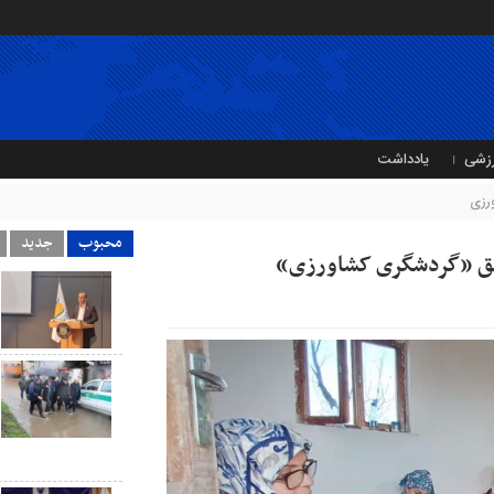
زشی
یادداشت
رزی
محبوب
جدید
رونق «گردشگری کشاورزی»