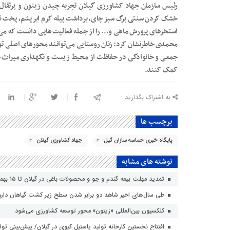
رئیس سازمان جهاد کشاورزی گیلان تجربه چیدن زیتون و پرتقال 
خشک کردن سنتی برگ سبز چای، برداشت پیله کرم ابریشم، پخت نا
استخرهای پرورش ماهی و..‌. را از جمله فعالیت هایی دانست که می ت
محمدی خاطرنشان کرد: زنان روستایی می توانند محورهای اصلی تو
جمعی و خانوادگی در حفاظت از محیط زیست و نگهداری میراث ه
کمک کنند.
به اشتراک بگذارید :
برچسب ها
پایگاه خبری حماسه سازان گیل
جهاد کشاورزی گیلان
نوشته های مشابه
تمدید مهلت بیمه گندم و جو و محصولات باغی در گیلان تا ۱۵ بهمن
طی سال های اخیر شاهد دو برابر شدن سطح زیر کشت گیاهان دارو
کلکسیون بین‌المللی «زیتون» محور توسعه کشاورزی می‌شود
افتتاح نخستین کارخانه تولید پاستیل کیوی در گیلان/ پیش‌بینی تولید ۲۲۰ هزار تنی ک