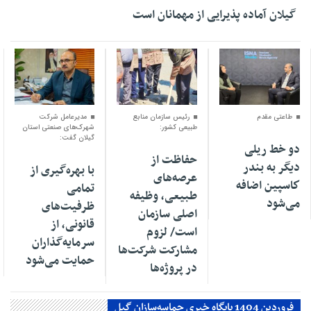
گیلان آماده پذیرایی‌ از مهمانان است
۰۴ اسفند ۱۴۰۴
۰۱ اسفند ۱۴۰۴
۳۰ بهمن ۱۴۰۴
طاعتی مقدم
رئیس سازمان منابع
مدیرعامل شرکت
طبیعی کشور:
شهرک‌های صنعتی استان
گیلان گفت:
دو خط ریلی
حفاظت از
دیگر به بندر
با بهره‌گیری از
عرصه‌های
كاسپین اضافه
تمامی
طبیعی، وظیفه
می‌شود
ظرفیت‌های
اصلی سازمان
قانونی، از
است/ لزوم
سرمایه‌گذاران
مشارکت شرکت‌ها
حمایت می‌شود
در پروژه‌ها
فروردین 1404 پایگاه خبری حماسه‌سازان گیل