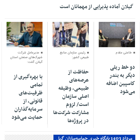
گیلان آماده پذیرایی‌ از مهمانان است
۰۴ اسفند ۱۴۰۴
۰۱ اسفند ۱۴۰۴
۳۰ بهمن ۱۴۰۴
طاعتی مقدم
رئیس سازمان منابع
مدیرعامل شرکت
طبیعی کشور:
شهرک‌های صنعتی استان
گیلان گفت:
دو خط ریلی
حفاظت از
دیگر به بندر
با بهره‌گیری از
عرصه‌های
كاسپین اضافه
تمامی
طبیعی، وظیفه
می‌شود
ظرفیت‌های
اصلی سازمان
قانونی، از
است/ لزوم
سرمایه‌گذاران
مشارکت شرکت‌ها
حمایت می‌شود
در پروژه‌ها
مرداد 1403 پایگاه خبری حماسه‌سازان گیل