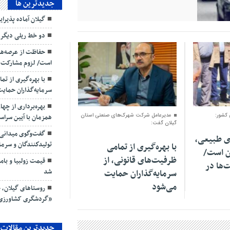
جديدترين ها
گیلان آماده پذیرای
دو خط ریلی دیگر 
حفاظت از عرصه‌ها
است/ لزوم مشارکت شر
با بهره‌گیری از تم
سرمایه‌گذاران حمای
۳۰ بهمن ۱۴۰۴
بهره‌برداری از چه
 کشور:
مدیرعامل شرکت شهرک‌های صنعتی استان
همزمان با آیین سرا
گیلان گفت:
گفت‌وگوی میدانی م
ی طبیعی،
تولیدكنندگان و سرمای
با بهره‌گیری از تمامی
ن است/
ظرفیت‌های قانونی، از
‌ها در
شد
سرمایه‌گذاران حمایت
می‌شود
روستاهای گیلان، ج
«گردشگری کشاورزی
جدیدترین مقالات