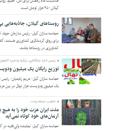
مناسبت ماه رمضان برای آش، حلیم، زولبیا 
گیلان ۴۵۰ هزار تومان است
روستاهای گیلان، جاذبه‌هایی ب
حماسه سازان گیل- رئیس سازمان جهاد کشا
برای رونق گردشگری کشاورزی هستند، گفت
۲۷ بهمن ۱۴۰۴
کشاورزی در روستاها باشند.
رئیس اداره جنگلکاری ،پارکها وذخیره گاهها
توزیع رایگان یک میلیون ودویس
حماسه سازان گیل- مریم رفیعیان- رئیس اد
۲۷ بهمن ۱۴۰۴
یک میلیون ودویست هزار نهال در بین مرد
خطیب جمعه رشت:
ملت ایران عزت خود را به هیچ ب
آرمان‌های خود کوتاه نمی‌آید
۲۴ بهمن ۱۴۰۴
حماسه سازان گیل- نماینده ولی‌فقیه در گ