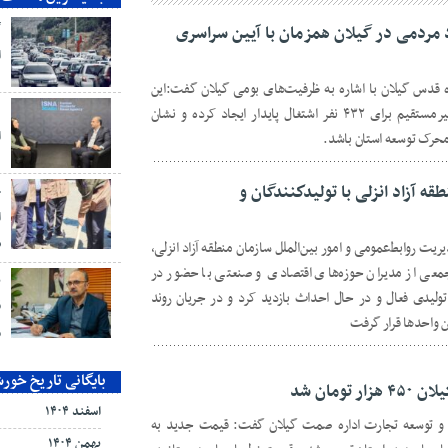
گ
د مردمی در گیلان همزمان با آیین سراسری
ا
 قدس گیلان با اشاره به ظرفیت‌های بومی گیلان گفت:این
د
طرح‌های مردمی به‌صورت مستقیم و غیرمستقیم برای ۴۳۲ نفر اشتغال پایدار ایجاد کرده و نشان
ا
محرک توسعه استان باشد.
ه آزاد انزلی با تولیدكنندگان و
ح
ا
ش
یت روابط‌عمومی و امور بین‌الملل سازمان منطقه آزاد انزلی،
جمعی از مدیران حوزه‌های اقتصادی و صنعتی با حضور در
ب
لیدی فعال و در حال احداث بازدید کرد و در جریان روند
ق
ن واحدها قرار گرفت
م
بایگانی تاریخ خور
ومان شد
اسفند ۱۴۰۴
نی و توسعه تجارت اداره صمت گیلان گفت: قیمت جدید به
بهمن ۱۴۰۴